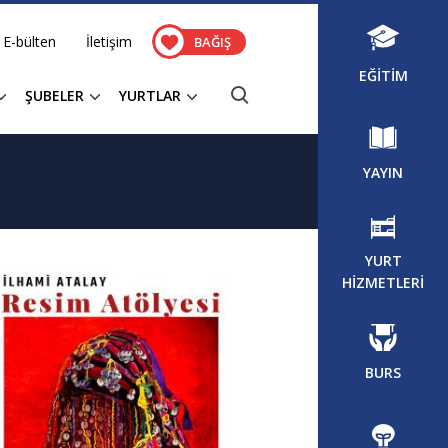
E-bülten
İletişim
BAĞIŞ
EĞİTİM
ŞUBELER
YURTLAR
YAYIN
YURT
HİZMETLERİ
BURS